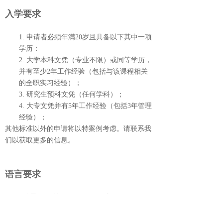
入学要求
1. 申请者必须年满20岁且具备以下其中一项
学历：
2. 大学本科文凭（专业不限）或同等学历，
并有至少2年工作经验（包括与该课程相关
的全职实习经验）；
3. 研究生预科文凭（任何学科）；
4. 大专文凭并有5年工作经验（包括3年管理
经验）；
其他标准以外的申请将以特案例考虑。请联系我
们以获取更多的信息。
语言要求
l
雅思6.0（单项不低于5.5）或
l
英语课程或
通过校内英语测试
l