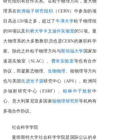
研究组织有合作关系。在粒子物理方向，曼大物
理系在
欧洲核子研究组织
（
CERN）中参加的项
目高达120项之多，超过了
牛津大学
粒子物理组
的
98项以及
剑桥大学
卡文迪许实验室
的
51项。曼
大物理系的大多数教职员也是CERN的兼职科学
家。除此之外粒子物理方向与
斯坦福大学
国家加
速器实验室（
SLAC）、
费米实验室
等也有合作
协议，而凝聚态物理、
生物物理
、核物理等方向
也与美国
先进光子源
研究中心（
APS）、欧洲同
步辐射研究中心（ESRF）、
柏林
中子散射
中
心、意大利莱尼亚多国家
核物理研究所
等机构有
多项合作协议。
社会科学学院
曼彻斯特大学社会科学学院是国际公认的卓