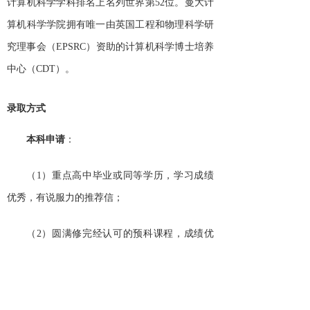
计算机科学学科排名上名列世界第52位。曼大计
算机科学学院拥有唯一由英国工程和物理科学研
究理事会（EPSRC）资助的计算机科学博士培养
中心（CDT）。
录取方式
本科申请
：
（
1）重点高中毕业或同等学历，学习成绩
优秀，有说服力的推荐信；
（
2）圆满修完经认可的预科课程，成绩优
秀；
（
3）
IELTS
（雅思考试）成绩总分
6.0—7.0