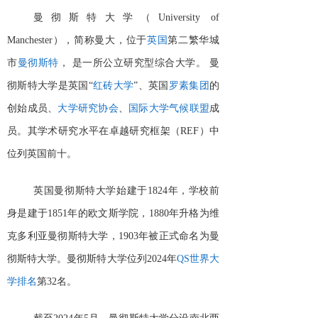
曼彻斯特大学（
University of
Manchester），简称曼大，位于
英国
第二繁华城
市
曼彻斯特
，
是一所公立研究型综合大学。
曼
彻斯特大学是英国
“
红砖大学
”、英国
罗素集团
的
创始成员、
大学研究协会
、
国际大学气候联盟
成
员。其学术研究水平在卓越研究框架（
REF）中
位列英国前十。
英国曼彻斯特大学始建于
1824年，学校前
身是建于1851年的欧文斯学院，1880年升格为维
克多利亚曼彻斯特大学，1903年被正式命名为曼
彻斯特大学。曼彻斯特大学位列2024年
QS世界大
学排名
第
32名。