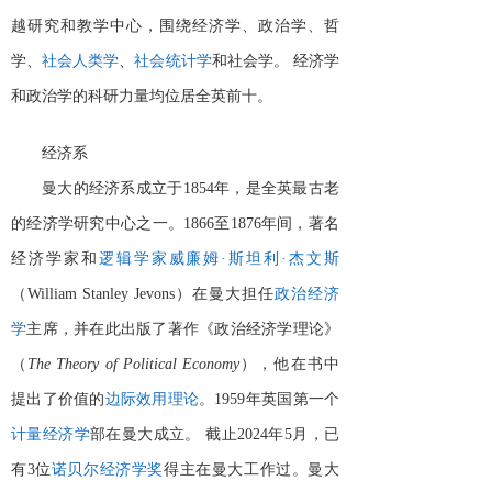
越研究和教学中心，围绕经济学、政治学、哲
学、
社会人类学
、
社会统计学
和社会学。
经济学
和政治学的科研力量均位居全英前十。
经济系
曼大的经济系成立于
1854年，是全英最古老
的经济学研究中心之一。1866至1876年间，著名
经济学家和
逻辑学家
威廉姆
·斯坦利·杰文斯
（
William Stanley Jevons）在曼大担任
政治经济
学
主席，并在此出版了著作《政治经济学理论》
（
The Theory of Political Economy
），他在书中
提出了价值的
边际效用理论
。
1959年英国第一个
计量经济学
部在曼大成立。
截止
2024年5月，已
有3位
诺贝尔经济学奖
得主在曼大工作过。曼大