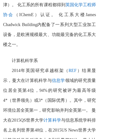
津）。
化工系的所有课程都得到
英国化学工程师
协会
（
IChemE）认证。
化工系大楼
James
Chadwick Building内配备了一系列大型工业加工
设备，是欧洲规模最大、功能最完备的化工系大
楼之一。
计算机科学系
2014年英国研究卓越框架（
REF
）结果显
示，曼大在计算机科学与
信息学
领域的研究质量
位居全英第
4位，94%的研究被评为最高等级
4*（世界领先）或3*（国际优秀）。其中，研究
环境位居全英第一，研究影响并列全英第一。
曼
大在
2015QS世界大学
计算科学
与信息系统学科排
名上名列世界第
48位，在2015US News世界大学